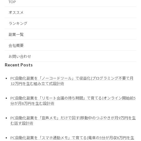
TOP
オススメ
ランキング
副業一覧
会社概要
お問い合わせ
Recent Posts
PC自動化副業を「ノーコードツール」で収益化|プログラミング不要で月
12万円を生む組み立て式設計術
PC自動化副業を「リモート会議の待ち時間」で育てる|オンライン開始前5
分が月8万円を生む設計術
PC自動化副業を「音声メモ」だけで回す|移動中のつぶやきが月9万円を生
む話す設計術
PC自動化副業を「スマホ通勤メモ」で育てる|電車の5分が月収8万円を生