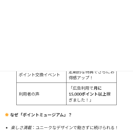
「ポイントミュージアム」は、ユニークなデザインで楽しくポイ
ントを稼げるサイト！新規登録するだけで
初回交換時にボーナス
ポイント
がもらえる特典付き
特徴と実績
特徴
詳細
見やすいデザインと簡単
初心者に優しい設計
操作で始めやすい！
定期的な特典でさらにお
ポイント交換イベント
得感アップ！
「広告利用で
月に
利用者の声
15,000ポイント以上
稼
ぎました！」
なぜ「ポイントミュージアム」？
楽しさ満載
：ユニークなデザインで飽きずに続けられる！