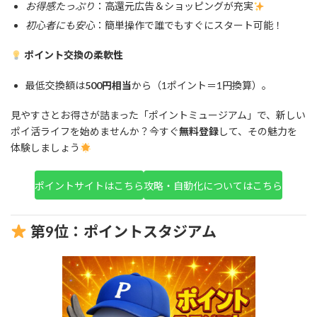
お得感たっぷり
：高還元広告＆ショッピングが充実
初心者にも安心
：簡単操作で誰でもすぐにスタート可能！
ポイント交換の柔軟性
最低交換額は
500円相当
から（1ポイント＝1円換算）。
見やすさとお得さが詰まった「ポイントミュージアム」で、新しい
ポイ活ライフを始めませんか？今すぐ
無料登録
して、その魅力を
体験しましょう
ポイントサイトはこちら
攻略・自動化についてはこちら
第9位：ポイントスタジアム